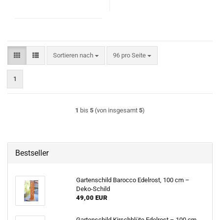
Sortieren nach
pro Seite
Sortieren nach
96 pro Seite
1
1
bis
5
(von insgesamt
5
)
Bestseller
Gartenschild Barocco Edelrost, 100 cm –
Deko-Schild
49,00 EUR
Gartenschild Kirschblüte Edelrost – 100 cm